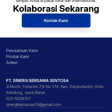
tempat Anda di pasar lokal dan internasional.
Kolaborasi Sekarang
Kontak Kami
Perusahaan Kami
Produk Kami
Artikel
PT. SINERGI BERSAMA SENTOSA
Jl Moch. Toha km 7,8 No 174, Kec. Dayeuhkolot, Kota
Bandung, Jawa Barat
022-5229107
sinergibersamas15@gmail.com