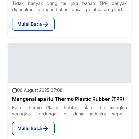
Tidak banyak yang tau jika bahan TPR banyak
digunakan sebagai bahan dasar pembuatan produk
keamanan? Apa saja keuntungan membuat produk
keamanan menggunakan bahan TPR? Simak artikel
Mulai Baca
berikut.
06 August 2025 07:08
Mengenal apa itu Thermo Plastic Rubber (TPR)
Kata Thermo Plastic Rubber atau TPR mungkin
seringkali terdengar di dunia industry sepatu.
Sebenarnya, apasih TPR itu? Termoplastik Rubber
adalah jenis bahan polimer yang memiliki sifat
Mulai Baca
termoplastik dan elastomerik. Banyak yang menyangka
bahwa TPR itu berasal dari getah pohon, tetapi