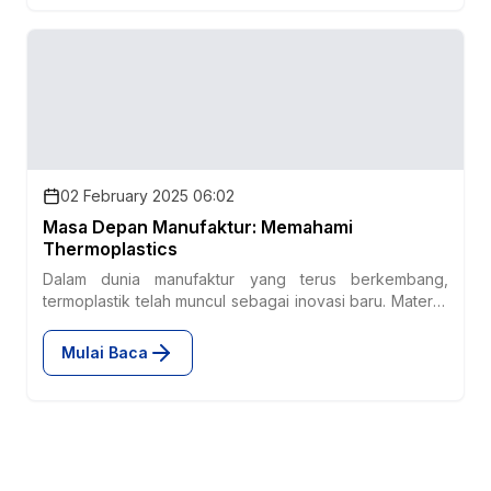
faktanya, TPR dibuat dari Styrene Butadiene Styrene.
02 February 2025 06:02
Masa Depan Manufaktur: Memahami
Thermoplastics
Dalam dunia manufaktur yang terus berkembang,
termoplastik telah muncul sebagai inovasi baru. Material
serbaguna ini dikenal karena kemampuannya untuk
dibentuk, didaur ulang, dan menjadikannya bagian
Mulai Baca
integral dari berbagai industri, mulai dari otomotif hingga
barang konsumsi. Namun, apa sebenarnya termoplastik
itu, dan mengapa begitu penting?